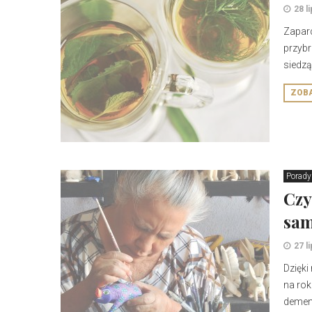
28 l
Zaparc
przybr
siedzą
ZOB
Porady
Czy
sam
27 l
Dzięki
na rok
demenc