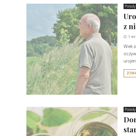
Porady
Uro
z n
1 wr
Wiek s
oczywi
urojen
ZOB
Porady
Dom
sta