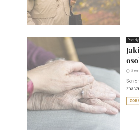
Porady
Jak
oso
3 wr
Senior
znaczn
ZOB