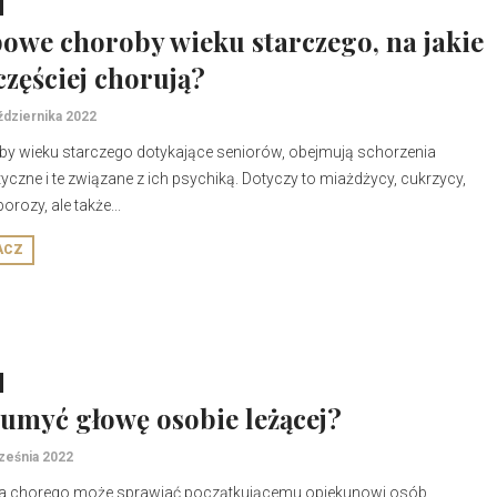
owe choroby wieku starczego, na jakie
częściej chorują?
ździernika 2022
y wieku starczego dotykające seniorów, obejmują schorzenia
czne i te związane z ich psychiką. Dotyczy to miażdżycy, cukrzycy,
orozy, ale także...
ACZ
 umyć głowę osobie leżącej?
ześnia 2022
na chorego może sprawiać początkującemu opiekunowi osób