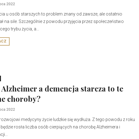
ipca 2022
ia u osób starszych to problem znany od zawsze, ale ostatnio
ał na sile. Szczególnie z powodu przyjęcia przez społeczeństwo
cego trybu życia, a...
ACZ
 Alzheimer a demencja starcza to te
e choroby?
ipca 2022
 rozwojowi medycyny życie ludzkie się wydłuża. Z tego powodu z roku
 będzie rosła liczba osób cierpiących na chorobę Alzheimera i
ji...