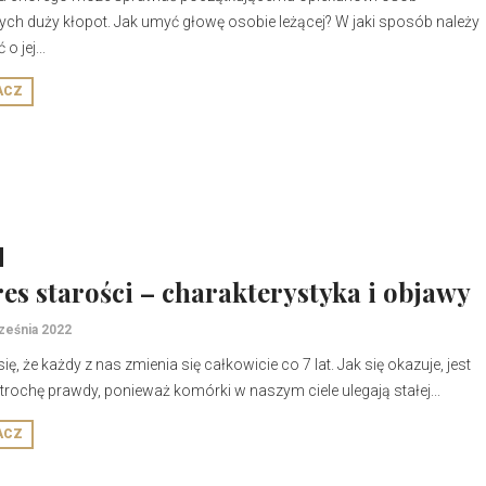
ych duży kłopot. Jak umyć głowę osobie leżącej? W jaki sposób należy
o jej...
ACZ
es starości – charakterystyka i objawy
ześnia 2022
ię, że każdy z nas zmienia się całkowicie co 7 lat. Jak się okazuje, jest
trochę prawdy, ponieważ komórki w naszym ciele ulegają stałej...
ACZ