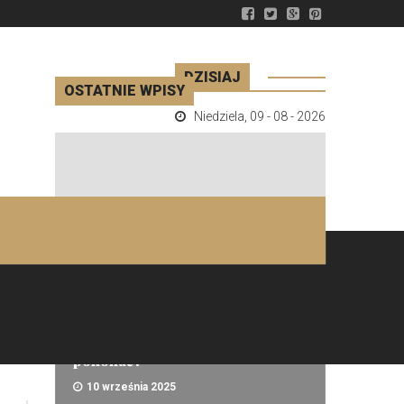
DZISIAJ
OSTATNIE WPISY
Niedziela
,
09 - 08 - 2026
Porady
Zaćma – czy można ją skutecznie
pokonać?
10 września 2025