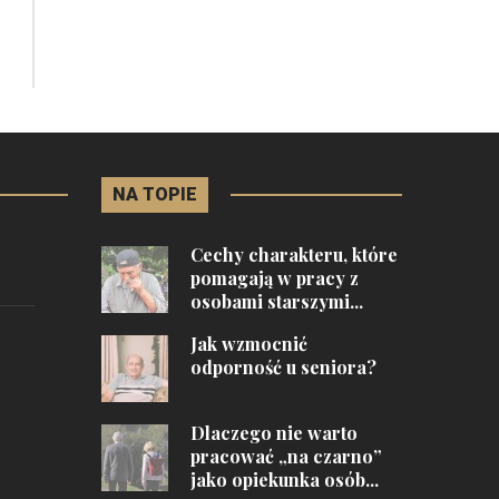
NA TOPIE
Cechy charakteru, które
pomagają w pracy z
osobami starszymi...
Jak wzmocnić
odporność u seniora?
Dlaczego nie warto
pracować „na czarno”
jako opiekunka osób...