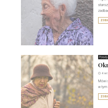
starsz
zadbać 
ZOB
Porady
Okr
4 wr
Mówi s
w tym 
ZOB