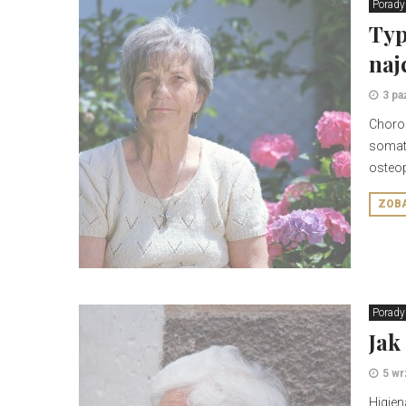
Porady
Typ
naj
3 pa
Chorob
somaty
osteop
ZOB
Porady
Jak
5 wr
Higie