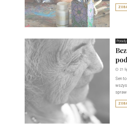
ZOB
Porady
Bez
po
21 l
Sen to
wszyst
sprawn
ZOB