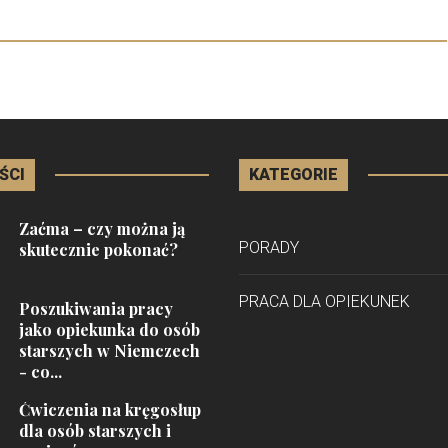
ŚCI
KATEGORIE
Zaćma – czy można ją
PORADY
skutecznie pokonać?
PRACA DLA OPIEKUNEK
Poszukiwania pracy
jako opiekunka do osób
starszych w Niemczech
- co...
Ćwiczenia na kręgosłup
dla osób starszych i