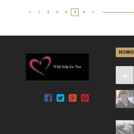
<
1
2
3
4
5
6
>
NOWO