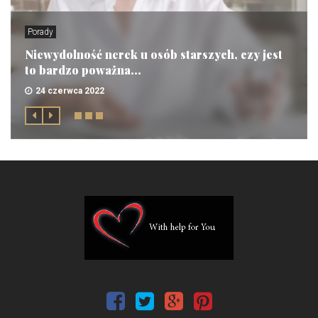
Porady
Niewydolność nerek u osób starszych, czy jest
to bardzo poważna...
24 czerwca 2022