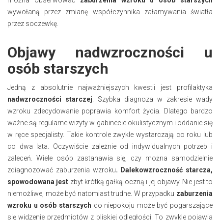
wywołaną przez zmianę współczynnika załamywania światła
przez soczewkę.
Objawy nadwzroczności u
osób starszych
Jedną z absolutnie najważniejszych kwestii jest profilaktyka
nadwzroczności starczej
. Szybka diagnoza w zakresie wady
wzroku zdecydowanie poprawia komfort życia. Dlatego bardzo
ważne są regularne wizyty w gabinecie okulistycznym i oddanie się
w ręce specjalisty. Takie kontrole zwykle wystarczają co roku lub
co dwa lata. Oczywiście zależnie od indywidualnych potrzeb i
zaleceń. Wiele osób zastanawia się, czy można samodzielnie
zdiagnozować zaburzenia wzroku
. Dalekowzroczność starcza,
spowodowana
jest
zbyt krótką gałką oczną i jej objawy. Nie jest to
niemożliwe, może być natomiast trudne. W przypadku
zaburzenia
wzroku u osób starszych
do niepokoju może być pogarszające
się widzenie przedmiotów z bliskiej odległości. To zwykle pojawia