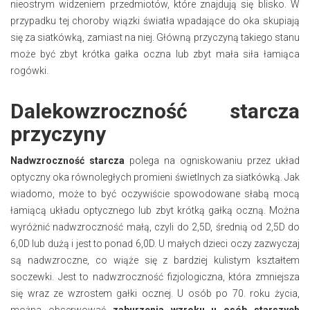
nieostrym widzeniem przedmiotów, które znajdują się blisko. W
przypadku tej choroby wiązki światła wpadające do oka skupiają
się za siatkówką, zamiast na niej. Główną przyczyną takiego stanu
może być zbyt krótka gałka oczna lub zbyt mała siła łamiąca
rogówki.
Dalekowzroczność starcza
przyczyny
Nadwzroczność starcza
polega na ogniskowaniu przez układ
optyczny oka równoległych promieni świetlnych za siatkówką. Jak
wiadomo, może to być oczywiście spowodowane słabą mocą
łamiącą układu optycznego lub zbyt krótką gałką oczną. Można
wyróżnić nadwzroczność małą, czyli do 2,5D, średnią od 2,5D do
6,0D lub dużą i jest to ponad 6,0D. U małych dzieci oczy zazwyczaj
są nadwzroczne, co wiąże się z bardziej kulistym kształtem
soczewki. Jest to nadwzroczność fizjologiczna, która zmniejsza
się wraz ze wzrostem gałki ocznej. U osób po 70. roku życia,
można obserwować
zaburzenia wzroku u osób starszych