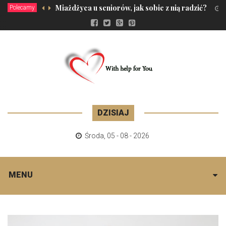
Miażdżyca u seniorów, jak sobie z nią radzić?
Polecamy
4
DZISIAJ
Środa
,
05 - 08 - 2026
MENU